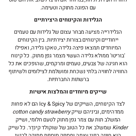
עם הפוגה מתוקה וטעימה.
הגלידות והקינוחים היצירתיים
הגלידרייה מציעה מבחר עצום של גלידות עם טעמים
ייחודיים וקינוחים בצורות יצירתיות. בין הקינוחים
המיוחדים תמצאו פיצה גלידה, טאקו גלידה, ואפילו
'בוריטו' ממולא גלידה העשוי מצמר גפן מתוק. כל קינוח
הוא חגיגה של צבעים, טעמים ומרקמים, שהופכים את כל
החוויה לחוויה בלתי נשכחת ומושלמת לצילומים ולשיתוף
ברשתות החברתיות.
שייקים מיוחדים והמלצות אישיות
לצד הקינוחים, השייקים של Icy & Spicy הם לא פחות
ממדהימים, וביניהם שייק
cotton candy strawberry
המשלב תות עם צמר גפן מתוק לטעם חלומי, ושייק
Kinder
שמשלב את כל הטוב של שוקולד קינדֶר. כל שייק
הוא חוויה בפני עצמה ומספק תוספת מתוקה לרגעי