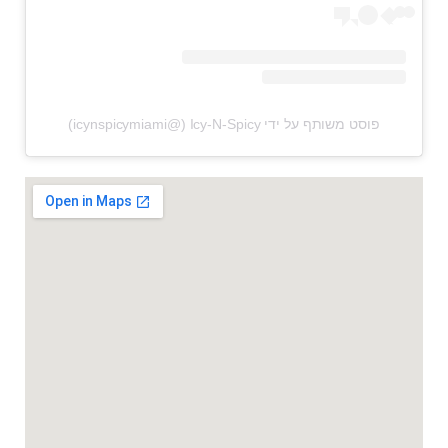
פוסט משותף על ידי ‏‎Icy-N-Spicy‎‏ (@‏‎icynspicymiami‎‏)