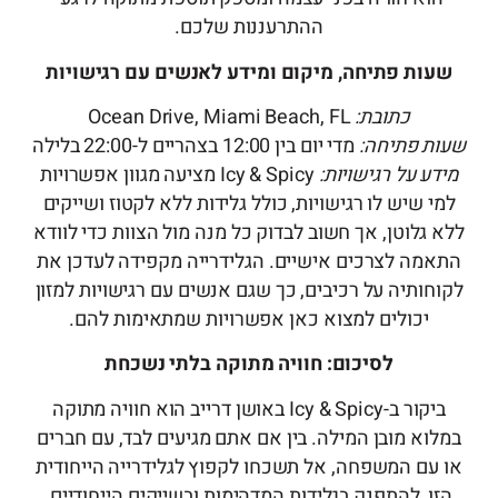
ההתרעננות שלכם.
שעות פתיחה, מיקום ומידע לאנשים עם רגישויות
כתובת:
Ocean Drive, Miami Beach, FL
שעות פתיחה:
מדי יום בין 12:00 בצהריים ל-22:00 בלילה
מידע על רגישויות:
Icy & Spicy מציעה מגוון אפשרויות
למי שיש לו רגישויות, כולל גלידות ללא לקטוז ושייקים
ללא גלוטן, אך חשוב לבדוק כל מנה מול הצוות כדי לוודא
התאמה לצרכים אישיים. הגלידרייה מקפידה לעדכן את
לקוחותיה על רכיבים, כך שגם אנשים עם רגישויות למזון
יכולים למצוא כאן אפשרויות שמתאימות להם.
לסיכום: חוויה מתוקה בלתי נשכחת
ביקור ב-Icy & Spicy באושן דרייב הוא חוויה מתוקה
במלוא מובן המילה. בין אם אתם מגיעים לבד, עם חברים
או עם המשפחה, אל תשכחו לקפוץ לגלידרייה הייחודית
הזו, להתפנק בגלידות המדהימות ובשייקים הייחודיים,