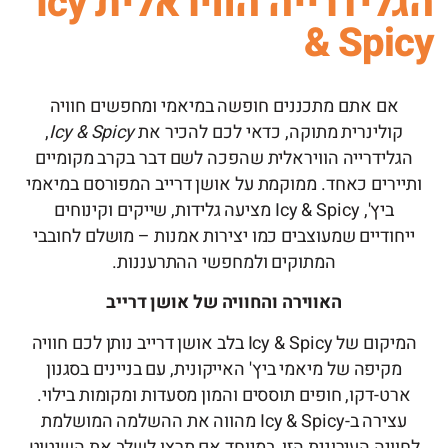
הגלידרייה הוויראלית Icy
& Spicy
אם אתם מתכננים חופשה במיאמי ומחפשים חוויה
קולינרית מתוקה, כדאי לכם להכיר את
Icy & Spicy
,
הגלידרייה הוויראלית שהפכה לשם דבר בקרב מקומיים
ותיירים כאחד. ממוקמת על אושן דרייב המפורסם במיאמי
ביץ', Icy & Spicy מציעה גלידות, שייקים וקינוחים
ייחודיים שמעוצבים כמו יצירות אמנות – מושלם לחובבי
המתוקים ולמחפשי ההתרעננות.
האווירה והחוויה של אושן דרייב
המיקום של Icy & Spicy בלב אושן דרייב נותן לכם חוויה
מקיפה של מיאמי ביץ' האייקונית, עם בניינים בסגנון
ארט-דקו, חופים תוססים והמון מסעדות ומקומות בילוי.
עצירה ב-Icy & Spicy מהווה את ההשלמה המושלמת
לחוויה העירונית הזו, במיוחד אם תרצו לשלב את השיטוט