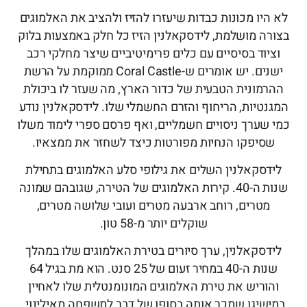
לא היו מכונות כבדות שיעזרו להזיז ולהציב את האלמוגים
בצורה מושלמת, לידסקאלנין הזיז כל חלק באמצעות בלוק
וציוד בסיסיים עם כלים פרימיטיביים שיצר מחלקי רכב
ישנים. יש אומרים ש-Coral Castle ממוקמת על הרשת
ההרמונית הטבעית של כדור הארץ, מה שעזר לו ביכולת
המגנטיות, הריחוף והזרם החשמלי שלו. לידסקאלנין נודע
כמי שערך ניסויים חשמליים, ואף פרסם ספרי לימוד משלו
שסיפקו הנחיות מפורטות כיצד לשחזר את ממצאיו.
לידסקאלנין השלים את גילופי סלע האלמוגים בתחילת
שנות ה-40. קירות האלמוגים של הטירה, שגובהם שמונה
מטרים, רוחב ארבעה מטרים ועובי שלושה מטרים,
שוקלים יותר מ-58 טון.
לידסקאלנין, ערך סיורים בטירת האלמוגים שלו במהלך
שנות ה-40 במחיר זעום של 25 סנט. הוא מת בגיל 64
והוריש את טירת האלמוגים המונומנטלית שלו לאחיין
במישיגן שמכר אותה בסופו של דבר למשפחה מאילינוי.