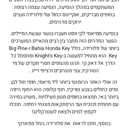
המשתקפים במהלך הנסיעה, הנסיעה עצמה רצופה
בחופים מבריקים, אוקיינוס ​​כחול של פלורידה ועצים
ירוקים מדהימים.
בנסיעה ממיאמי לקי ווסט תעברו בגשר שבעת המיילים.
הגשר המדהים הזה מחבר בין רבים מהאיים המוערכים
ביותר של פלורידה, כולל Bahia Honda Key ו-Big Pine
Key. הוא מתחיל למעשה ב-Knight's Key ומתפתל כל
הדרך אל דאק קי. תהנו מהנופים חסרי תקדים של מי
הטורקיז, עצי מנגרובים ורציפי דייג .
זה אולי האזור הרומנטי ביותר ליד מיאמי, חופי חול לבן
ומים כחולים בצבע טורקיז, חוף קלוסה הוא החוף היפה
ביותר באי, תמצאו בחופים מגוון פעילויות , משיט בסירה
עם תחתית זכוכית ועד הרפתקאות מצנחי רחיפה. תוכלו
לקפוץ למים ולצאת לשנורקלינג!
בנוסף, תזכו לראות את פלורידה ,החל מפארקי