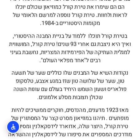
הם הם שימרו את טירת קורל כמוזיאון שכולם יוכלו
לראות ולחוות. טירת קורל נוספה למרשם הלאומי של
מקומות היסטוריים ב-1984.
בטירת קורל תוכלו ללמוד על בניית המבנה ההיסטורי,
ואיך היא ניצבת גם אחרי 93 שנים! טירת קורל, המושווית
למגלית העתיקה של הפירמידות המצריות, נחשבת בעיני
רבים ל"אחד מפלאי העולם".
נקודות השיא של המבנים שלו כוללים שער של תשעה
טון, שער של שלושה טון שזז במגע אצבע, טלסקופ
פולאריס ושעון השמש היחיד בעולם עם עונות השנה
שכולן חצובות מסלע אלמוגים.
מאז 1923 מדענים, מהנדסים, חוקרים ממשיכים להיות
מופתעים . תיהנו במוזיאון מסרט קצר על המסתורין של
טירת קורל, היוצר שלה, אדוארד לידסקאלנין ומסיורים
מודרכים המספרים את סיפורו של לידסקאלנין וההשראה