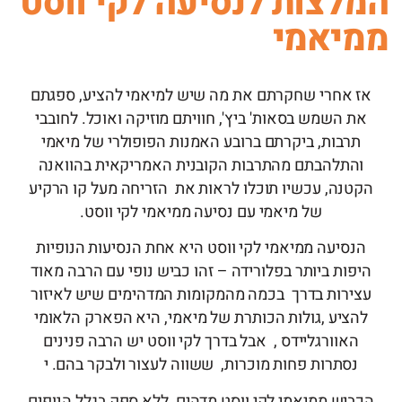
המלצות לנסיעה לקי ווסט
ממיאמי
אז אחרי שחקרתם את מה שיש למיאמי להציע, ספגתם
את השמש בסאות' ביץ', חוויתם מוזיקה ואוכל. לחובבי
תרבות, ביקרתם ברובע האמנות הפופולרי של מיאמי
והתלהבתם מהתרבות הקובנית האמריקאית בהוואנה
הקטנה, עכשיו תוכלו לראות את הזריחה מעל קו הרקיע
של מיאמי עם נסיעה ממיאמי לקי ווסט.
הנסיעה ממיאמי לקי ווסט היא אחת הנסיעות הנופיות
היפות ביותר בפלורידה – זהו כביש נופי עם הרבה מאוד
עצירות בדרך בכמה מהמקומות המדהימים שיש לאיזור
להציע ,גולות הכותרת של מיאמי, היא הפארק הלאומי
האוורגליידס , אבל בדרך לקי ווסט יש הרבה פנינים
נסתרות פחות מוכרות, ששווה לעצור ולבקר בהם. י
הכביש ממיאמי לקי ווסט מדהים ללא ספק בגלל הנופים