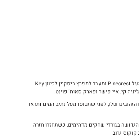
בעת היציאה מנמל התעופה האקזקיוטיב של מיאמי, תטוסו מעל Pinecrest ומעבר למפרץ ביסקיין לכיוון Key
 הזהובים שלו, לפני שתטוסו מעל נתיב המים ותראו
 הגדושה בגורדי שחקים מדהימים. כשתחזרו חזרה
קוקוס גרוב.