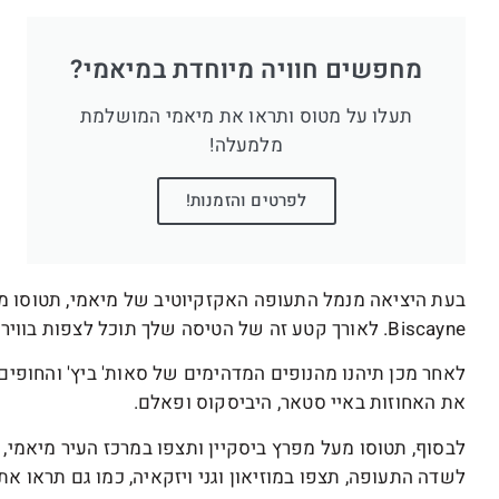
מחפשים חוויה מיוחדת במיאמי?
תעלו על מטוס ותראו את מיאמי המושלמת
מלמעלה!
לפרטים והזמנות!
Biscayne. לאורך קטע זה של הטיסה שלך תוכל לצפות בווירג'יניה קי, איי פישר ופארק סאות' פוינט.
לאחר מכן תיהנו מהנופים המדהימים של סאות' ביץ' והחופים
את האחוזות באיי סטאר, היביסקוס ופאלם.
לבסוף, תטוסו מעל מפרץ ביסקיין ותצפו במרכז העיר מיאמי,
לשדה התעופה, תצפו במוזיאון וגני ויזקאיה, כמו גם תראו את 