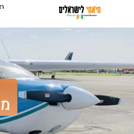
רא
מיא