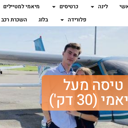
שי
לינה
כרטיסים
מיאמי למטיילים
פלורידה
בלוג
השכרת רכב
טיסה מעל
מי (30 דק')