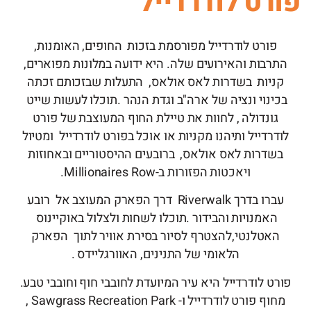
פורט לודרדייל
פורט לודרדייל מפורסמת בזכות החופים, האומנות,
התרבות והאירועים שלה. היא ידועה במלונות מפוארים,
קניות בשדרות לאס אולאס, התעלות שבזכותם זכתה
בכינוי ונציה של ארה"ב וגדת הנהר .תוכלו לעשות שייט
גונדולה , לחוות את טיילת החוף המעוצבת של פורט
לודרדייל ותיהנו מקניות או אוכל בפורט לודרדייל ומטיול
בשדרות לאס אולאס, ברובעים ההיסטוריים ובאחוזות
ויאכטות הפזורות ב-Millionaires Row.
עברו בדרך Riverwalk דרך הפארק המעוצב אל רובע
האמנויות והבידור .תוכלו לשחות ולצלול באוקיינוס ​​
האטלנטי,להצטרף לסיור בסירת אוויר לתוך הפארק
הלאומי של התנינים, האוורגליידס .
פורט לודרדייל היא עיר המיועדת לחובבי חוף וחובבי טבע.
מחוף פורט לודרדייל ו- Sawgrass Recreation Park ,