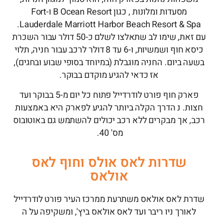
מסעדות ומלונות , כגון B Ocean Resort ו-Fort
Lauderdale Marriott Harbor Beach Resort & Spa.
עם זאת, שימו לב שתאלצו לשלם כ-50 דולר עבור השכרת
כיסא חוף ושמשיות, ו-6 עד 8 דולר לרכב עבור חניה, תלוי
בשעה ביום. החניה מוגבלת (במיוחד בסופי שבוע ובחגים),
אז כדאי להגיע מוקדם בבוקר.
פארק חוף פורט לודרדייל פתוח כל יום מ-5 בבוקר ועד
חצות. נ הדרך הקלה ביותר להגיע לפארק היא באמצעות
רכב, אך מבקרים ללא רכב יכולים להשתמש גם באוטובוס
מס' 40.
שדרות לאס אולס וחוף לאס
אולאס
שדרת לאס אולאס משתרעת ממרכז העיר פורט לודרדייל
לאורך ניו ריבר ועד לאס אולאס ביץ', ומשקיפה על ה