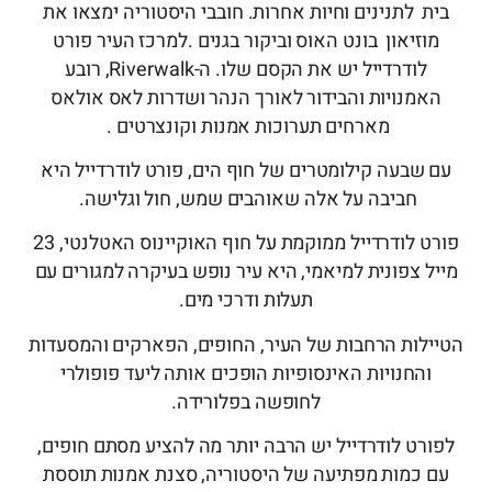
בית לתנינים וחיות אחרות. חובבי היסטוריה ימצאו את
מוזיאון בונט האוס וביקור בגנים .למרכז העיר פורט
לודרדייל יש את הקסם שלו. ה-Riverwalk, רובע
האמנויות והבידור לאורך הנהר ושדרות לאס אולאס
מארחים תערוכות אמנות וקונצרטים .
עם שבעה קילומטרים של חוף הים, פורט לודרדייל היא
חביבה על אלה שאוהבים שמש, חול וגלישה.
פורט לודרדייל ממוקמת על חוף האוקיינוס ​​האטלנטי, 23
מייל צפונית למיאמי, היא עיר נופש בעיקרה למגורים עם
תעלות ודרכי מים.
הטיילות הרחבות של העיר, החופים, הפארקים והמסעדות
והחנויות האינסופיות הופכים אותה ליעד פופולרי
לחופשה בפלורידה.
לפורט לודרדייל יש הרבה יותר מה להציע מסתם חופים,
עם כמות מפתיעה של היסטוריה, סצנת אמנות תוססת