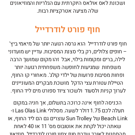
ושכונת לאס אולאס היוקרתית עם הגלריות והמוזיאונים
שלה מציעה אטרקציות רבות.
חוף פורט לודרדייל
חוף פורט לודרדייל הוא גרסה רגועה יותר של מיאמי ביץ'
– חופים צלולים, רק בלי סצנת המסיבות. עדיין יש מועדוני
לילה, ברים ומקומות בילוי, אבל זהו מקום שמושך הרבה
משפחות שמגיעות לחופשה משפחתית רגועה יותר
ופחות מסיבות פרועות של ילדי קולג'. מאחורי קו החוף,
הטיילת עטורת עצי הדקל מושכת מבקרים המעוניינים
לערוך קניות ולסעוד ולשכור ציוד ספורט מים ליד החוף.
הכניסה לחוף אינה כרוכה בתשלום, אך חניה במקום
תעלה לכם 1.75 דולר לשעה. מסלולי Las Olas Link ו-
Beach Link של Sun Trolley עוצרים גם הם ליד החוף, או
שאתה יכול לקחת את אוטובוס מס' 11 או 40 לאחת
מהתחנות לאורך שדרת חוף צפון פורט לודרדייל. מוזיאון