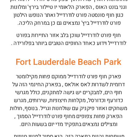
וגני בונט האוס , הפארק הלאומי יו טיילור בירץ' ומלונות
כגון חוף סונסטה פורט לודרדייל ואתר הנופש הילטון
פורט לודרדייל ביץ' נמצאים גם כן במרחק הליכה.
חוף פורט לודרדייל שוכן בלב אזור התיירות בפורט
לודרדייל וידוע כאחד החופים הטובים ביותר בפלורידה .
Fort Lauderdale Beach Park
פארק חוף פורט לודרדייל ממוקם פחות מקילומטר
דרומית לשדרות לאס אולאס , בפארק החינמי הזה על
חוף הים, למבקרים יש גישה למתקנים, כולל מגרשי
כדורעף וכדורסל, מקלחות חיצוניות, שירותים, מגרש
משחקים ואזור פיקניק עם שולחנות וגריל. בנוסף, חולות
הפארק פחות צפופים מחוף פורט לודרדייל הסמוך ,
ומצילים נמצאים בתפקיד מדי יום בשעות היום.
משפחות נהנות בפארק הזה, הוא סמוך למגוון חנויות,