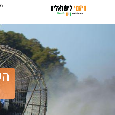
רא
הפ