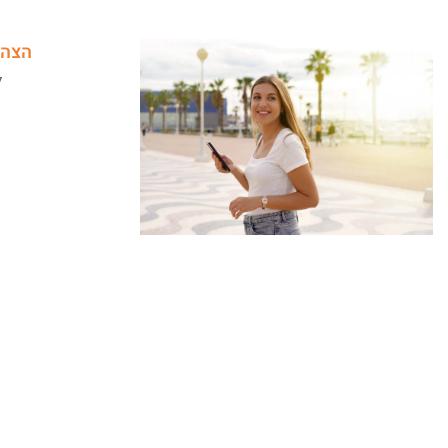
הצהר
ל