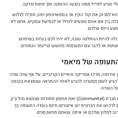
לי מגיע למייל ממנו בוצעה ההזמנה תוך פחות מדקה.
א לסרוק את קוד הקיו אר בסמארטפון וזהו, תוכלו לגלוש
גבלה בין אם אתם נוסעים לטיול או לנסיעת עסקים, אתם לא
מצע היום שלכם.
 למיאמי יכולה להיות ההחלטה טובה, לא יהיו לכם בעיות בשימוש
לרשתות או לדבר עם המשפחה מחשש שייגמר הנתונים.
תעופה של מיאמי
 אירופה, מרכז אמריקה והאיים הקריביים, על אף שזה שדה
 להגיע לשם תצטרכו להגיע לאזור ההמראה שנמצאת בקומה
ל השדה.
שם תוכלו למצוא שני מקומות שמוכרים כרטיסי סים, יש את חברת (Communitel) ואת אחסון מזוודות שנמצא מול צ'ק
ר 10, במידה ולא הספקתם לרכוש את הכרטיס יש אינטרנט חינם בשדה התעופה כך
רוב למלון שלכם או איפה שאתם מתאכסנים.