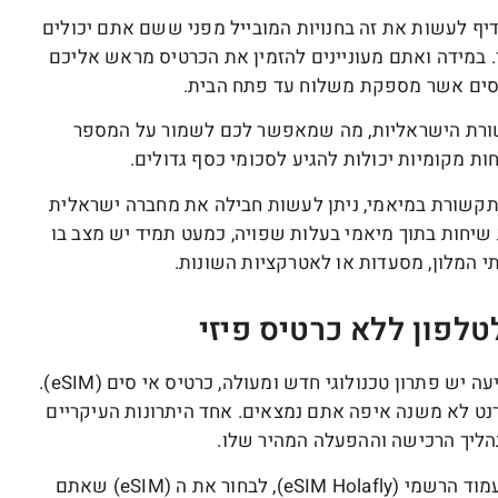
יף לעשות את זה בחנויות המובייל מפני ששם אתם יכולים
. במידה ואתם מעוניינים להזמין את הכרטיס מראש אליכם
וסים אשר מספקת משלוח עד פתח הבית.
שורת הישראליות, מה שמאפשר לכם לשמור על המספר
ת מקומיות יכולות להגיע לסכומי כסף גדולים.
התקשורת במיאמי, ניתן לעשות חבילה את מחברה ישראלית
יחות בתוך מיאמי בעלות שפויה, כמעט תמיד יש מצב בו
 המלון, מסעדות או לאטרקציות השונות.
במידה ולא הספקת לרכוש את כרטיס הסים שלכם לפני הנסיעה יש פתרון טכנולוגי חדש ומעולה, כרטיס אי סים (eSIM).
רנט לא משנה איפה אתם נמצאים. אחד היתרונות העיקריים
כדי לקנות את השירות, כל שעליכם לעשות הוא להיכנס לעמוד הרשמי (eSIM Holafly), לבחור את ה (eSIM) שאתם