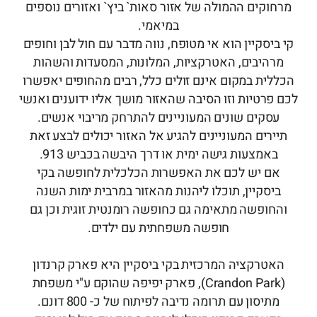
מרחוקים ההמולה של אזור סאות` ביץ` ואזורים נוספים
במיאמי.
קי ביסקיין הוא אי מטופח, נווה מדבר עם חול לבן וחופים
מרהיבים, האטרקציות, המלונות, המסעדות והשהות
הכללית במקום אינם זולים כלל, רבים מהחופים יאפשרו
לכם פרטיות וזו הסיבה שהאזור מושך אליו ידוענים ואנשי
עסקים שונים המעוניינים להתרחק מריבוי אנשים.
תיירים המעוניינים להגיע אל האזור יכולים לבצע זאת
באמצעות גישה ימית או דרך היבשה בכביש 913.
אם יש לכם את האפשרות הכלכלית לחופשה בקי
ביסקיין, תוכלו ליהנות מהאזור במרבית ימות השנה
והחופשה מתאימה גם כחופשה רומנטית זוגית וכן גם
חופשה משפחתית עם ילדים.
האטרקציה המרכזית בקי ביסקיין היא פארק קרנדון
(Crandon Park), פארק יפיפה שהוקם ע"י משפחת
מתיסון עם תרומה נדיבה לפיתוח של כ- 800 דונם.