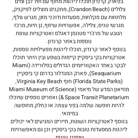
בפארק קרנדון תוכלו ליהנות מחוף עם חול לבן ומים
צלולים (Crandon Beach), מתקנים מוצלים לפיקניק,
מלתחות עם מקלחות, מסעדות ודוכני מזון, מגרש גולף,
מגרשי טניס, צלילה, אפשרויות שיזוף, גן חיות, מרכז
הטבע של מרג'רי סטונמן דאגלס ואטרקציות שונות
נוספות באזור קרנדון.
בנוסף לאזור קרנדון, תוכלו ליהנות מפעילויות נוספות,
אטרקציות בקי ביסקיין קיימות בשפע ובין היתר תוכלו
לבקר באחד האקווריומים הגדולים בפלורידה (Miami
Seaquarium), פארק המגדלור בדרום קי ביסקיין
(Florida State Parks) חוף Virginia Key Beach,
מוזיאון המדע של מיאמי (Miami Museum of Science
& Space Transit Planetarium) ואזורים נוספים שיוכלו
להיות חופשה שלמה בפני עצמה או כחלק מחופשה
במימאי.
בנוסף לאטרקציות השונות, תיירים המגיעים לאי יכולים
ליהנות ממסעדות טובות בקי ביסקיין וכן גם מאפשרויות
שופינג שונות.