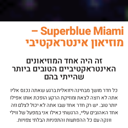
Superblue Miami –
מוזיאון אינטראקטיבי
זה היה אחד המוזיאונים
האינטראקטיביים הטובים ביותר
שהייתי בהם
כל חדר מושך מבחינה ויזואלית ברגע שאתה נכנס אליו
אתה לא רוצה לצאת ומוזיקת ​​הרקע הופכת אותו אפילו
יותר טוב. יש רק חדר אחד שבו אתה לא יכול לצלם וזה
אחד האהובים עליי, הרגשתי כאילו אני במפעל של ווילי
וונקה עם כל ההפתעות והתפניות הבלתי צפויות.