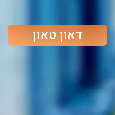
דאון טאון