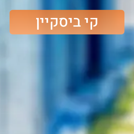
קי ביסקיין