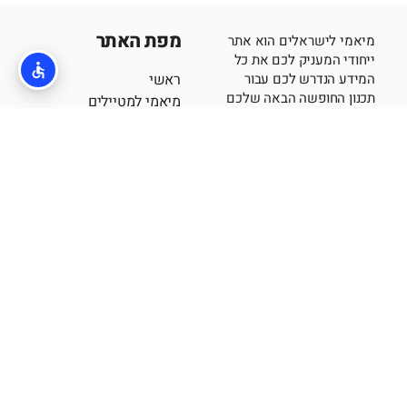
מפת האתר
מיאמי לישראלים הוא אתר
ייחודי המעניק לכם את כל
המידע הנדרש לכם עבור
ראשי
תכנון החופשה הבאה שלכם
מיאמי למטיילים
במיאמי.
פלורידה ואורלנדו
בלוג
לינה
אודותינו
מלונות במיאמי
הצטרפו לקבוצת הפייסבוק
אזורי לינה במיאמי
שלנו >>
עקבו אחרינו באינסטגרם >>
מיאמי למטיילים
חשוב לדעת
אטרקציות מומלצות
קי ווסט
מסעדות
דיסני וורלד אורלנדו