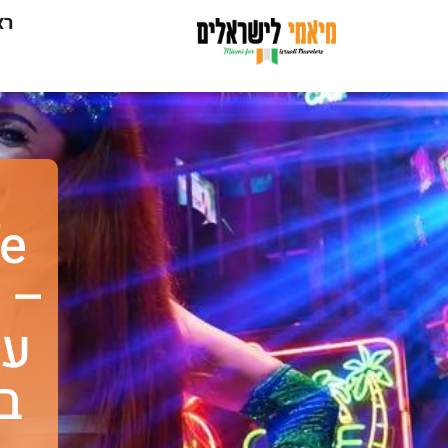
רא
fe
– 
עם
ב