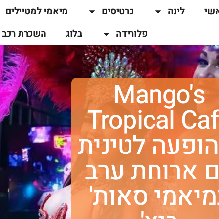
שי
לינה
כרטיסים
מיאמי למטיילים
פלורידה
בלוג
השכרת רכב
Mango's
Tropical Ca
הופעה לטינית
 ארוחת ערב
מיאמי סאות'