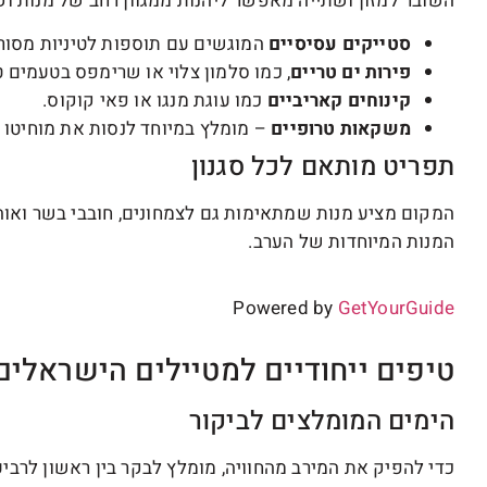
השובר למזון ושתייה מאפשר ליהנות ממגוון רחב של מנות וקו
סטייקים עסיסיים
המוגשים עם תוספות לטיניות מסורת
פירות ים טריים
, כמו סלמון צלוי או שרימפס בטעמים ט
קינוחים קאריביים
כמו עוגת מנגו או פאי קוקוס.
משקאות טרופיים
– מומלץ במיוחד לנסות את מוחיטו 
תפריט מותאם לכל סגנון
המקום מציע מנות שמתאימות גם לצמחונים, חובבי בשר ואוה
המנות המיוחדות של הערב.
Powered by
GetYourGuide
טיפים ייחודיים למטיילים הישראלים
הימים המומלצים לביקור
כדי להפיק את המירב מהחוויה, מומלץ לבקר בין ראשון לרביעי