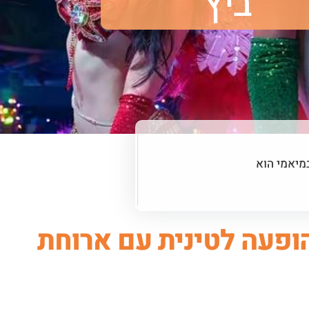
ביץ'
מיאמי הוא
Mango's Tropica – הופעה לטינית עם ארוחת