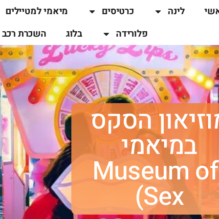
שי
לינה
כרטיסים
מיאמי למטיילים
פלורידה
בלוג
השכרת רכב
וזיאון הסקס
במיאמי
(Museum of
Sex)