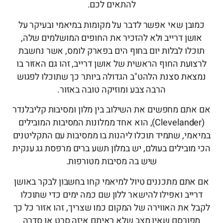
להתאים לכם.
כמובן שאי אפשר לדבר על מקומות במיאמי ובעיקר על
אושן דרייב ולא להזכיר את החופים המושלמים שלה,
תוכלו לבלות יום בחוף הים בפארק לומס, אשר נחשבת
לרצועת החוף הראשית של אושן דרייב, זהו גם האזור בו
נמצאת סצנת הלהט"ב הגדולה ביותר כך שתוכלו לפגוש
הרבה צבע ומוזיקה טובה באזור.
אם אתם מחפשים את השילוב בין מלון ומסיבות קליבלנדר
(Clevelander), הוא אחד ממלונות המסיבות המובילים
במיאמי, שתמיד תוכלו ליהנות בו ממסיבות עם התקליטנים
הכי מובילים בעולם, יש במלון תשע ברים מרפסת גג ענקית
שיש בה מסיבות מטורפות.
אם אתם מתכננים טיול למיאמי קחו בחשבון לבקר באושן
דרייב ואפילו להישאר ללון שם כמה ימים כדי שתוכלו
לקבל את האווירה של המקום כמו שצריך, זהו אזור כל כך
מפורסם שאין מצב שלא ראיתם איזה סרט או סדרה