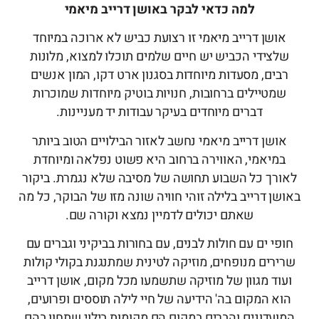
למה כדאי לבקר באושן דרייב מיאמי
אושן דרייב מיאמי זו רצועת כביש לא ארוכה במיוחד
שלצידי הכביש יש חיים שלמים תוכלו למצוא, מלונות
רבים, מסעדות מיוחדות בסגנון ארט דקו, המון אנשים
שמטיילים ברחובות, חנויות בוטיק מיוחדות שמוכרות
דברים מיוחדים בעיקר עבודות יד מעניינות.
אושן דרייב מיאמי נחשב לאזור הבילויים הטוב ביותר
במיאמי, האווירה ברחוב היא פשוט נפלאה ומיוחדת
לאורך כל השבוע תחושה של מסיבה שלא נגמרת. ביקור
באושן דרייב בלילה זוהי חוויה שונה מזו של הבוקר, כל מה
שאתם יכולים לדמיין נמצא וקורה שם.
חופי ים עם חולות לבנים, עם בחורות בביקיני וגברים עם
שרירים מנופחים, מוזיקה לטינית שמתנגנת בקולי קולות
ועוד מגוון של מוזיקה שתשמעו מכל מקום, אושן דרייב
הוא המקום בה' הידיעה של חיי לילה תוססים ופרועים,
המועדונים והברים במקום הם מקומות בילוי שתחוו בהם