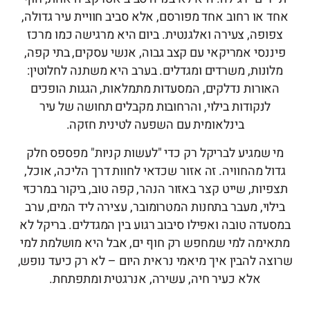
אחד או רחוב אחד מפורסם, אלא סביב חוויית עיר גדולה,
צפופה, צעירה ואלגנטית. ביום היא מרגישה כמו מרכז
פיננסי אמריקאי עם קצב גבוה, אנשי עסקים, בתי קפה,
מלונות, משרדים ומגדלים. בערב היא משתנה לחלוטין:
האורות נדלקים, המסעדות מתמלאות, הגגות הופכים
לנקודות בילוי, והרחובות מקבלים תחושה של עיר
בינלאומית עם השפעה לטינית חזקה.
מי שמגיע לבריקל רק כדי "לעשות קניות" מפספס חלק
גדול מהחוויה. זה אזור שכדאי לחוות דרך הליכה, אוכל,
תצפיות, שייט קצר באזור הנהר, קפה טוב, ביקור במרכזי
בילוי, מעבר בתחנות המטרומובר, עצירה ליד המים, ערב
במסעדה טובה ואפילו סיבוב רגוע בין המגדלים. בריקל לא
מתאימה למי שמחפש רק חוף ים, אבל היא מושלמת למי
שרוצה להבין איך מיאמי נראית היום – לא רק כיעד נופש,
אלא כעיר חיה, עשירה, אנרגטית ומתפתחת.