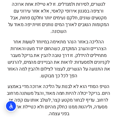
לגשרים, לסירות ולמגדלים. זו לא טיילת אחת ארוכה
ורציפה בסגנון אירופי קלאסי, אלא אזור עירוני עם
מקטעים שונים, חלקם נעימים יותר וחלקם פחות, אבל
המקומות הטובים לאורך המים נותנים זווית יפה מאוד על
השכונה.
ההליכה באזור הנהר מתאימה במיוחד לשעות אחר
הצהריים והערב המוקדם, כשהחום יורד מעט והאורות
מתחילים להידלק. זו דרך טובה להבין את בריקל מעבר
לקניונים ולמסעדות: לראות את הבניינים מהמים, להרגיש
את התנועה על הגשרים, לעצור לצילום ולהבין למה האזור
הפך לכל כך מבוקש.
הטיפ הסודי הוא לא לבנות על הליכה ארוכה מדי באמצע
היום. בריקל יכולה להיות חמה מאוד, והצל משתנה מרחוב
לרחוב. עדיף לבחור מקטע קצר, לשלב אותו עם קפה או
מסעדה, וליהנות ממנו כחלק מהיום ולא כטיילת ארוכה
בפני עצמה.