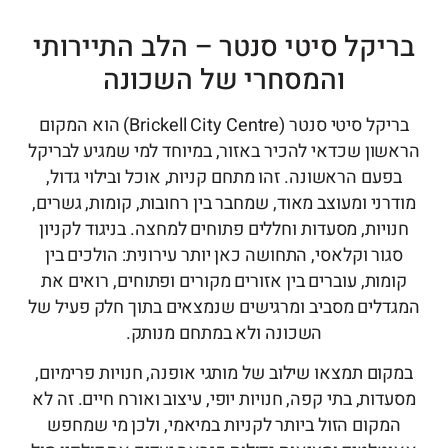
בריקל סיטי סנטר – הלב התיירותי
והמסחרי של השכונה
בריקל סיטי סנטר (Brickell City Centre) הוא המקום
הראשון שכדאי להכיר באזור, במיוחד למי שמגיע לבריקל
בפעם הראשונה. זהו מתחם קניות, אוכל ובילוי גדול,
מודרני ומעוצב מאוד, שמחבר בין רחובות, קומות, גשרים,
חנויות, מסעדות וחללים פתוחים למחצה. בניגוד לקניון
סגור וקלאסי, התחושה כאן יותר עירונית: הולכים בין
קומות, עוברים בין אזורים מקורים ופתוחים, רואים את
המגדלים מסביב ומרגישים שנמצאים בתוך חלק פעיל של
השכונה ולא במתחם מנותק.
במקום תמצאו שילוב של מותגי אופנה, חנויות פרימיום,
מסעדות, בתי קפה, חנויות יופי, עיצוב ואורח חיים. זה לא
המקום הזול ביותר לקניות במיאמי, ולכן מי שמחפש