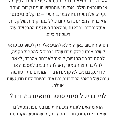
אאוטלטים ומציאות גדולות כנראה יעדיף את דולפין מול
או סווגראס מילס. אבל מי שמחפש חוויית קניות נעימה,
נקייה, אלגנטית ונוחה במרכז העיר – בריקל סיטי סנטר
הוא בחירה מצוינת. המתחם כולל כמה קומות של קניות,
אוכל ובידור, והוא נחשב לאחד העוגנים המרכזיים של
השכונה כיום.
הטיפ החשוב כאן הוא לא להגיע אליו רק לשופינג. כדאי
לשלב אותו כחלק מיום שלם בבריקל: להתחיל בקפה,
להסתובב בין החנויות, לעצור לארוחת צהריים, לצאת
להליכה קצרה באזור, ואז לחזור בערב למסעדה או
לדרינק. גם אם לא קונים הרבה, המתחם נותן תחושה
טובה של מיאמי המודרנית ומתאים במיוחד ליום חם, גשום
או לח.
למי בריקל סיטי סנטר מתאים במיוחד?
הוא מתאים לזוגות, משפחות עם בני נוער, מטיילים
שאוהבים קניות, חובבי מסעדות, מי שמחפש מקום נוח