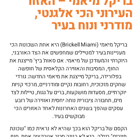
בריקל מיאמי – האזור
העירוני הכי אלגנטי,
מודרני ונוח בעיר
בריקל מיאמי (Brickell Miami) היא אחת השכונות הכי
מעניינות בעיר למטיילים שמחפשים את הצד האורבני,
היוקרתי והמעודכן של מיאמי. אם סאות' ביץ' מייצגת את
החוף, המסיבות והאווירה הקלאסית של חופשה
בפלורידה, בריקל מייצגת את מיאמי החדשה: גורדי
שחקים מזכוכית, רחובות נקיים ומודרניים, מרכזי קניות
יוקרתיים, מסעדות מושקעות, ברים על גגות, טיילות לצד
מים, תחבורה ציבורית נוחה יחסית ואווירה של רובע
עסקים שהפך בשנים האחרונות לאחד האזורים הכי
מבוקשים בעיר.
הקסם של בריקל הוא בכך שהיא לא נראית כמו "שכונת
תיירים" רגילה. היא לא בנויה סביב אטרקציה אחת, חוף