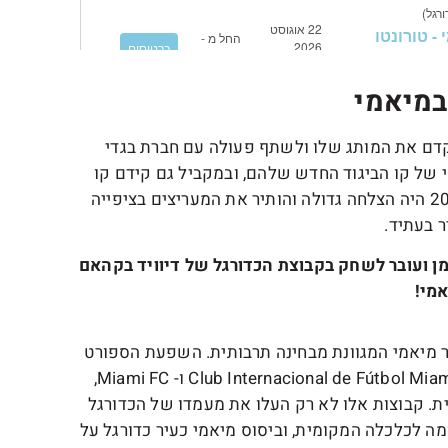
במיאמי
קדם את המותג שלו ולשתף פעולה עם חברת בגדי
יע בקמפיין פרסומי של קו הביגוד החדש שלהם, ובמקביל גם קידם קו
משלו של נעלי ספורט וציוד. בסך הכל, ביקורו במיאמי ב2022 היה הצלחה גדולה והותיר את המעריצים בציפייה
ר בעתיד.
 סן ז'רמן ועובר לשחק בקבוצת הכדורגל של דיוויד בקהאם
אמי!
יר מיאמי המגוונת מבחינה תרבותית. השפעת הספורט
בעיר זו, המסומנת על ידי נוכחותם של Club Internacional de Fútbol Miami (Inter Miami CF) ו- Miami FC,
. קבוצות אלו לא רק העלו את מעמדו של הכדורגל
מה לכלכלה המקומית, וביסוס מיאמי כעיר כדורגל על