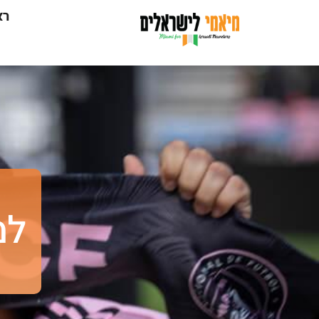
רא
למ