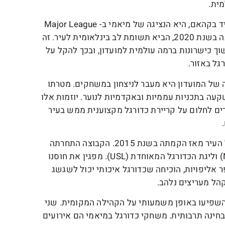
ית.
אינטר מיאמי CF, בבעלות משותפת של אגדת הכדורגל דיוויד בקהאם, היא הנציגה של מיאמי ב- Major League
Soccer (MLS). הצוות, שהוקם בשנת 2018 והופיע לראשונה בשנת 2020, הביא תשומת לב בינלאומית לעיר. זה
 כישרונות ברמה עולמית למועדון, ובכך להקל על
גל באזור.
כוכבים. המשימה של המועדון היא מעבר לניצחון במשחקים. מטרתו
קעה בתכניות עממיות ובאקדמיות לנוער. יוזמות אלו
ים לחלום על קריירת כדורגל מקצוענית ממש בעיר
מצד שני, מיאמי FC מהווה מרכיב עיקרי בנוף הכדורגל של העיר מאז הקמתה בשנת 2015. הקבוצה התחרתה
בליגות שונות, כגון ליגת הכדורגל הצפון אמריקאית (NASL) וליגת הכדורגל המאוחדת (USL). מפגין את חוסנו
אליפויות, הוכיחה שכדורגל איכותי יכול לשגשג
הל מעריצים נלהב.
השפיעו באופן משמעותי על הקהילה המקומית. שני
בחינה תרבותית. משחקי כדורגל במיאמי הם אירועים