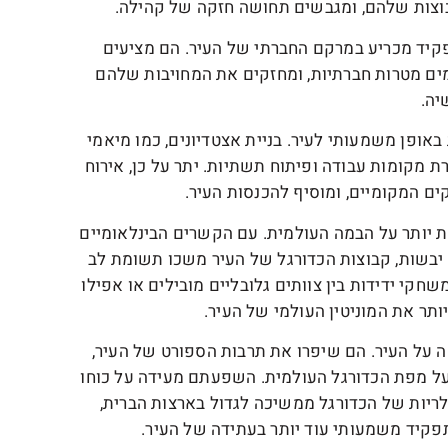
וצות שלהם, ומגבשים תחושה חזקה של קהילה.
פקיד מכריע במרקם החברתי של העיר. הם מציעים
מים מטרות חברתיות, ומחזקים את המחויבות שלהם
יה.
 גם אינטר מיאמי CF וגם מיאמי FC תורמות באופן משמעותי לעיר. בניית אצטדיונים, כמו מיאמי
על ידי Inter Miami CF, פירושה יצירת מקומות עבודה ופיתוח תשתיות. יתר על כן, אירוח
ם המקומיים, ומוסיף להכנסות העיר.
ת יותר על הבמה העולמית. עם הקשרים הבינלאומיים
In והשתתפותה של Miami FC בתחרויות יבשות, קבוצות הכדורגל של העיר משכו תשומת לב
שחקי ידידות בין צוותים גלובליים מובילים או אפילו
יותר את המוניטין העולמי של העיר.
 על העיר. הם שיפרו את תרבות הספורט של העיר,
 על מפת הכדורגל העולמית. השפעתם מעידה על כוחו
לריות של הכדורגל ממשיכה לגדול בארצות הברית,
קיד משמעותי עוד יותר בעתידה של העיר.