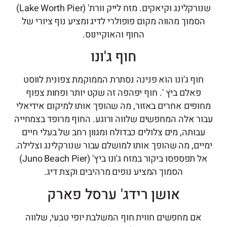
שנורקלינג וקיאקים. מזח לייק וורת' (Lake Worth Pier)
מוך מהווה מקום פופולרי לדיג ומציע נוף ציורי של
החוף והאוקיינוס.
חוף ג'ונו
וף ג'ונו הוא פנינה נסתרת הממוקמת צפונית לווסט
אלם ביץ '. חוף יפהפה זה שקט יותר ופחות צפוף
פים אחרים באזור, מה שהופך אותו למיקום אידיאלי
ר אלה המחפשים שלווה ורוגע. החוף מרופד בצמחייה
ותה, מים צלולים כבדולח ומגוון רחב של בעלי חיים
ים, מה שהופך אותו למושלם עבור שנורקלינג וצלילה.
אל תפספסו ביקור במזח ג'ונו ביץ' (Juno Beach Pier)
הסמוך המציע נופים מרהיבים וקצת דיג.
אושן רידג' ערסל פארק
ם מחפשים חווית חוף המשלבת יופי טבעי, שלווה