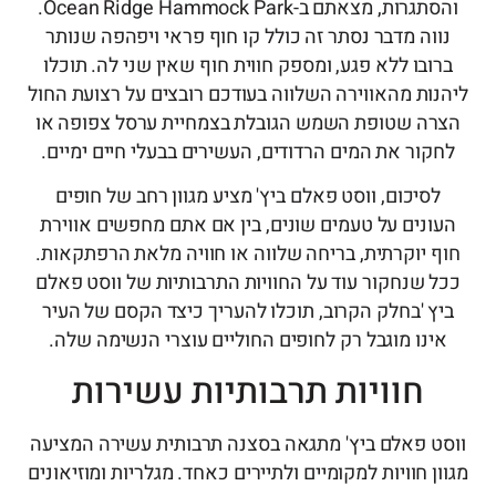
והסתגרות, מצאתם ב-Ocean Ridge Hammock Park.
וה מדבר נסתר זה כולל קו חוף פראי ויפהפה שנותר
ובו ללא פגע, ומספק חווית חוף שאין שני לה. תוכלו
ות מהאווירה השלווה בעודכם רובצים על רצועת החול
ה שטופת השמש הגובלת בצמחיית ערסל צפופה או
קור את המים הרדודים, העשירים בבעלי חיים ימיים.
סיכום, ווסט פאלם ביץ' מציע מגוון רחב של חופים
ונים על טעמים שונים, בין אם אתם מחפשים אווירת
 יוקרתית, בריחה שלווה או חוויה מלאת הרפתקאות.
 שנחקור עוד על החוויות התרבותיות של ווסט פאלם
ץ 'בחלק הקרוב, תוכלו להעריך כיצד הקסם של העיר
ינו מוגבל רק לחופים החוליים עוצרי הנשימה שלה.
חוויות תרבותיות עשירות
ט פאלם ביץ' מתגאה בסצנה תרבותית עשירה המציעה
ן חוויות למקומיים ולתיירים כאחד. מגלריות ומוזיאונים