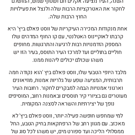
נה, העיר מציעה אקלים חם ושטוף שמש, המושלם
ור את האטרקציות הרבות שלה ולנצל את פעילויות
החוץ הרבות שלה.
מנקודות המכירה העיקריות של ווסט פאלם ביץ' היא
בתו לאוקיינוס האטלנטי, עם קו החוף המדהים שלו
מספק הזדמנויות רבות לרגיעה והתרגשות. מחופים
ליים בתוליים ועד למרכז העיר התוסס, בעיר הזו יש
משהו שכולם יכולים ליהנות ממנו.
ד היופי הטבעי שלו, ווסט פאלם ביץ 'הוא נקודה חמה
בותית, המציעה שפע של גלריות אמנות, מוזיאונים
רגוני אמנויות הבמה למבקרים לחקור. רחובות העיר
רים גם בציורי קיר תוססים ובאמנות רחוב, המוסיפים
נופך של יצירתיות והשראה לסצנה המקומית.
י שמחפש חופשה פעילה יותר, ווסט פאלם ביץ' לא
זב. עם מגוון רחב של הרפתקאות בחיק הטבע, החל
סלולי הליכה ועד ספורט מים, יש משהו לכל סוג של