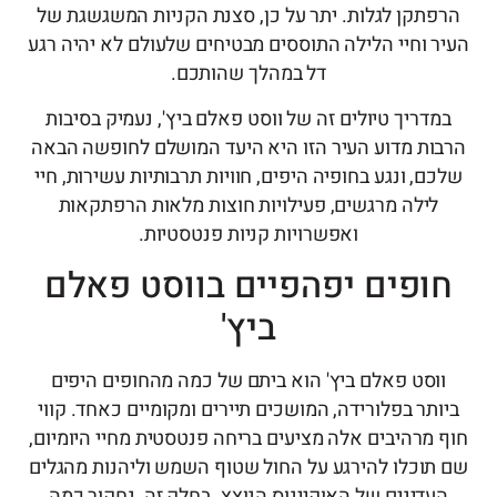
תקן לגלות. יתר על כן, סצנת הקניות המשגשגת של
 וחיי הלילה התוססים מבטיחים שלעולם לא יהיה רגע
דל במהלך שהותכם.
דריך טיולים זה של ווסט פאלם ביץ', נעמיק בסיבות
ות מדוע העיר הזו היא היעד המושלם לחופשה הבאה
ם, ונגע בחופיה היפים, חוויות תרבותיות עשירות, חיי
לילה מרגשים, פעילויות חוצות מלאות הרפתקאות
ואפשרויות קניות פנטסטיות.
ופים יפהפיים בווסט פאלם
ביץ'
וסט פאלם ביץ' הוא ביתם של כמה מהחופים היפים
תר בפלורידה, המושכים תיירים ומקומיים כאחד. קווי
מרהיבים אלה מציעים בריחה פנטסטית מחיי היומיום,
וכלו להירגע על החול שטוף השמש וליהנות מהגלים
דינים של האוקיינוס הנוצץ. בחלק זה, נחקור כמה