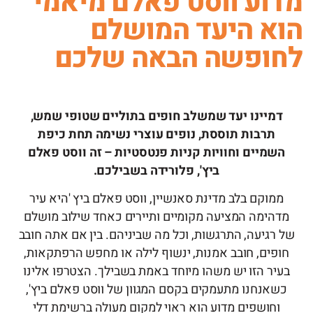
וע ווסט פאלם מיאמי
א היעד המושלם
ופשה הבאה שלכם
מיינו יעד שמשלב חופים בתוליים שטופי שמש,
תרבות תוססת, נופים עוצרי נשימה תחת כיפת
מיים וחוויות קניות פנטסטיות – זה ווסט פאלם
ביץ', פלורידה בשבילכם.
וקם בלב מדינת סאנשיין, ווסט פאלם ביץ 'היא עיר
ימה המציעה מקומיים ותיירים כאחד שילוב מושלם
גיעה, התרגשות, וכל מה שביניהם. בין אם אתה חובב
ים, חובב אמנות, ינשוף לילה או מחפש הרפתקאות,
ר הזו יש משהו מיוחד באמת בשבילך. הצטרפו אלינו
אנחנו מתעמקים בקסם המגוון של ווסט פאלם ביץ',
חושפים מדוע הוא ראוי למקום מעולה ברשימת דלי