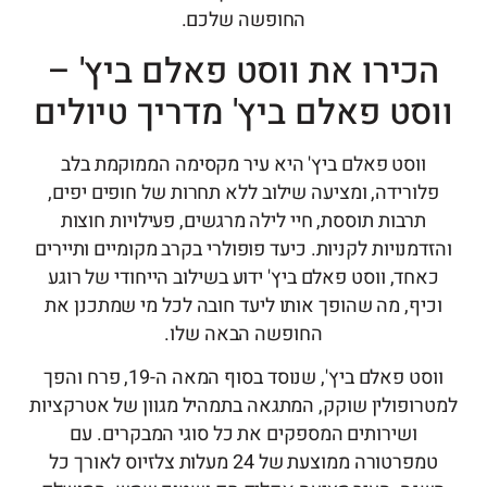
החופשה שלכם.
כירו את ווסט פאלם ביץ' –
סט פאלם ביץ' מדריך טיולים
ווסט פאלם ביץ' היא עיר מקסימה הממוקמת בלב
לורידה, ומציעה שילוב ללא תחרות של חופים יפים,
תרבות תוססת, חיי לילה מרגשים, פעילויות חוצות
דמנויות לקניות. כיעד פופולרי בקרב מקומיים ותיירים
חד, ווסט פאלם ביץ' ידוע בשילוב הייחודי של רוגע
יף, מה שהופך אותו ליעד חובה לכל מי שמתכנן את
החופשה הבאה שלו.
ווסט פאלם ביץ', שנוסד בסוף המאה ה-19, פרח והפך
ופולין שוקק, המתגאה בתמהיל מגוון של אטרקציות
ושירותים המספקים את כל סוגי המבקרים. עם
טמפרטורה ממוצעת של 24 מעלות צלזיוס לאורך כל